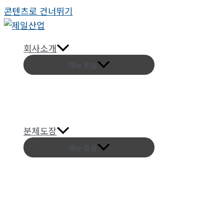
콘텐츠로 건너뛰기
회사소개
메뉴 토글
분체도장
메뉴 토글